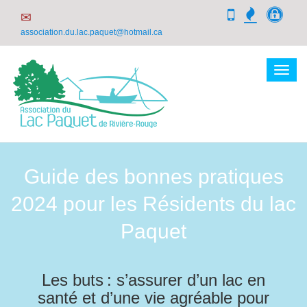
✉
association.du.lac.paquet@hotmail.ca
Togg
navig
Guide des bonnes pratiques
2024 pour les Résidents du lac
Paquet
Les buts : s’assurer d’un lac en
santé et d’une vie agréable pour